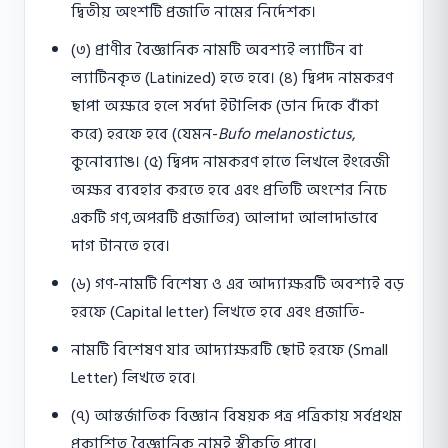
দ্বিতীয় অংশটি প্রজাতি নামের নির্দেশক।
(৩) প্রাণীর বৈজ্ঞানিক নামটি অবশ্যই ল্যাটিন বা
ল্যাটিনকৃত (Latinized) হতে হবে। (৪) দ্বিপদ নামকরণ
ছাপা অক্ষরে হলে সর্বদা ইটালিক (ডান দিকে বাঁকা
করে) হরফে হবে (যেমন-
Bufo melanostictus
,
কুনােব্যাঙ। (৫) দ্বিপদ নামকরণ হাতে লিখলে ইংরেজী
অক্ষর ব্যবহার করতে হবে এবং প্রতিটি অংশের নিচে
একটি গণ,অপরটি প্রজাতির) আলাদা আলাদাভাবে
দাগ টানতে হবে।
(৬) গণ-নামটি বিশেষ্য ও এর আদ্যাক্ষরটি অবশ্যই বড়
হরফে (Capital letter) লিখতে হবে এবং প্রজাতি-
নামটি বিশেষণ যার আদ্যাক্ষরটি ছােট হরফে (Small
Letter) লিখতে হবে।
(৭) আন্তর্জাতিক বিজ্ঞান বিষয়ক পত্র পত্রিকায় সর্বপ্রথম
প্রকাশিত বৈজ্ঞানিক নামই স্বীকৃতি পাবে।