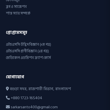
কোর্সসমূহ
ব্লগ ও সাজেশন
শান্ত স্যার সম্পর্কে
প্রোগ্রামসমূহ
এইচএসসি উদ্ভিদবিজ্ঞান (১ম পত্র)
এইচএসসি প্রাণীবিজ্ঞান (২য় পত্র)
মেডিকেল এডমিশন ক্র্যাশ কোর্স
যোগাযোগ
বগুড়া সদর, রাজশাহী বিভাগ, বাংলাদেশ
+880 1723-165404
sarkarsanto400@gmail.com