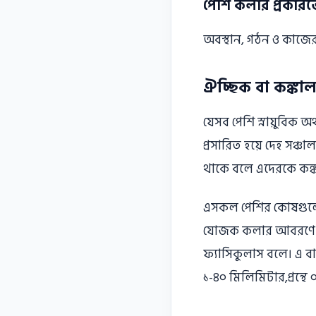
পেশি কলার প্রকার
অবস্থান, গঠন ও কাজের
ঐচ্ছিক বা কঙ্কা
যেসব পেশি স্নায়ুবিক অথ
প্রসারিত হয়ে দেহ সঞ
থাকে বলে এদেরকে কঙ্
এসকল পেশির কোষগুলাে 
যােজক কলার আবরণে আবৃত
ফ্যাসিকুলাস বলে। এ ব
১-৪০ মিলিমিটার,প্রন্থে