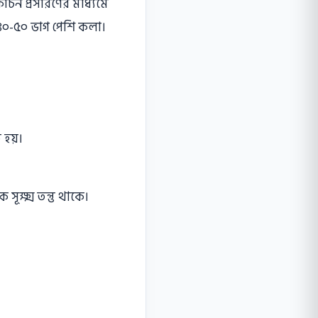
কোচন প্রসারণের মাধ্যমে
় ৪০-৫০ ভাগ পেশি কলা।
 হয়।
ূক্ষ্ম তন্তু থাকে।