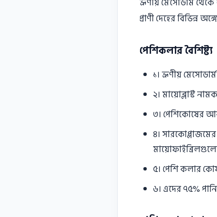
ভ্রূণীয় মেসােডার্ম থে
প্রাণী দেহের বিভিন্ন 
পেশিকলার বৈশিষ্ট্য
১। ভ্রূণীয় মেসােডা
২। মায়ােব্লাস্ট ন
৩। পেশিকোষের আব
৪। সারকোপ্লাজমের ম
মায়ােফাইব্রিলগুলা
৫। পেশি কলার কোষ
৬। এদের ৭৫% পানি এ