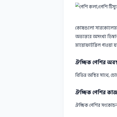
কোষগুলাে সারকোলেমা
অভ্যন্তরে অসংখ্য ডিম্ব
মায়ােফাইব্রিল পাওয়া য
ঐচ্ছিক পেশির অবস্
বিভিন্ন অস্থির সাথে, চ
ঐচ্ছিক পেশির কা
ঐচ্ছিক পেশির সংকোচন প্