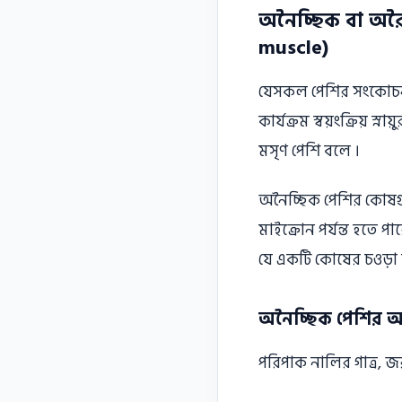
অনৈচ্ছিক বা অরৈ
muscle)
যেসকল পেশির সংকোচন প্র
কার্যক্রম স্বয়ংক্রিয় স
মসৃণ পেশি বলে ।
অনৈচ্ছিক পেশির কোষগুলা
মাইক্রোন পর্যন্ত হতে প
যে একটি কোষের চওড়া স
অনৈচ্ছিক পেশির অব
পরিপাক নালির গাত্র, জরা