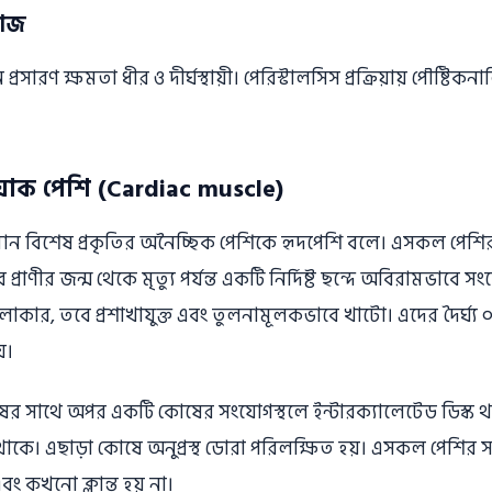
কাজ
রণ ক্ষমতা ধীর ও দীর্ঘস্থায়ী। পেরিস্টালসিস প্রক্রিয়ায় পৌষ্টিকন
িয়াক পেশি (Cardiac muscle)
িদ্যমান বিশেষ প্রকৃতির অনৈচ্ছিক পেশিকে হৃদপেশি বলে। এসকল পেশ
বে প্রাণীর জন্ম থেকে মৃত্যু পর্যন্ত একটি নির্দিষ্ট ছন্দে অবিরামভাবে 
াকার, তবে প্রশাখাযুক্ত এবং তুলনামূলকভাবে খাটো। এদের দৈর্ঘ্য
়।
ষের সাথে অপর একটি কোষের সংযােগস্থলে ইন্টারক্যালেটেড ডিস্ক থ
স থাকে। এছাড়া কোষে অনুপ্রস্থ ডােরা পরিলক্ষিত হয়। এসকল পেশির
ং কখনাে ক্লান্ত হয় না।