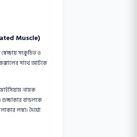
iated Muscle)
স্বেচ্ছায় সংকুচিত ও
শি কঙ্কালের সাথে আটকে
ােমাইসিয়াম নামক
 গুচ্ছাকার বান্ডলকে
ার লম্বা। দৈর্ঘ্যে