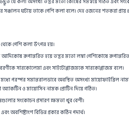
কে উদ্ভূত যে কলা অসংখ্য তন্তুর মতাে কোষের সমন্বয়ে গঠিত এবং সং
অঙ্গের সঞ্চালন ঘটায় তাকে পেশি কলা বলে। দেহ ওজনের শতকরা প্রায
র্ম থেকে পেশি কলা উৎপন্ন হয়।
ামক আদিকোষ রূপান্তরিত হয়ে তন্তুর মতাে লম্বা পেশিকোষে রূপান্তরিত
রণীকে সারকোলেমা এবং সাইটোপ্লাজমকে সারকোপ্লাজম বলে।
ধ্যে পরস্পর সমান্তরালভাবে অবস্থিত অসংখ্য মায়ােফাইব্রিল নামক স
ে অ্যাকটিন ও মায়ােসিন নামক প্রােটিন দিয়ে গঠিত।
গুলাের সংকোচন প্রসারণ ক্ষমতা খুব বেশী।
বং অবশিষ্টাংশ বিভিন্ন প্রকার কঠিন পদার্থ।