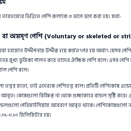
ভেদ
 তারতম্যের ভিত্তিতে পেশি কলাকে ৩ ভাগে ভাগ করা হয়। যথা-
ল বা অমসৃণ পেশি (Voluntary or skeleted or str
বা হরমােন উদ্দীপনায় উদ্দীপ্ত হয়ে কর্মতৎপর হয় অর্থাৎ যেসব পেশি 
্চালনের মুখ্য ভূমিকা পালন করে তাদের ঐচ্ছিক পেশি বলে। এসব পে
কাল পেশি বলে।
তন্তুর মতাে, তাই এদেরকে পেশিতন্তু বলে। প্রতিটি পেশিকোষ এন্ড
। কোষগুলাে বিক্ষিপ্ত না থেকে গুচ্ছাকারে বান্ডল সৃষ্টি করে। এ
ান্ডলগুলাে পেরিমাইসিয়াম আবরণে আবৃত থাকে। পেশিকোষগুলাে নলাক
 ০.০১-০.১০ মিলিমিটার হয়।