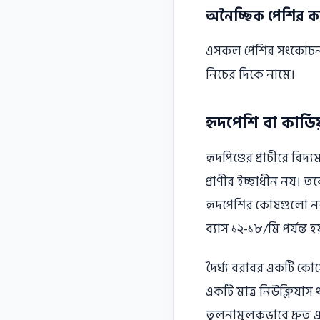
অনৈচ্ছিক পেশির 
এসকল পেশির সংকোচন প্রসা
নিচের দিকে নামে।
হৃদপেশি বা কার্ড
হৃদপিণ্ডের প্রাচীরে ব
প্রাণীর ইচ্ছাধীন নয়। ত
হৃদপেশির কোষগুলাে নল
ব্যাস ১২-১৮/মি পর্যন্ত হয
দৈর্ঘ্য বরাবর একটি কো
একটি মাত্র নিউক্লিয়া
তুলনামূলকভাবে দ্রুত এব