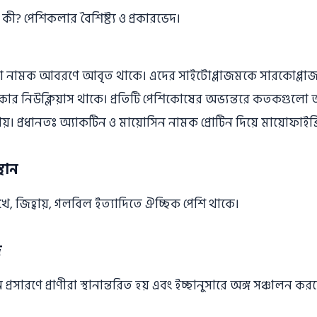
 নামক আবরণে আবৃত থাকে। এদের সাইটোপ্লাজমকে সারকোপ্লা
াকার নিউক্লিয়াস থাকে। প্রতিটি পেশিকোষের অভ্যন্তরে কতকগুলাে অতি
ায়। প্রধানতঃ অ্যাকটিন ও মায়ােসিন নামক প্রােটিন দিয়ে মায়ােফাইব
থান
োখে, জিহ্বায়, গলবিল ইত্যাদিতে ঐচ্ছিক পেশি থাকে।
জ
রসারণে প্রাণীরা স্থানান্তরিত হয় এবং ইচ্ছানুসারে অঙ্গ সঞ্চালন কর