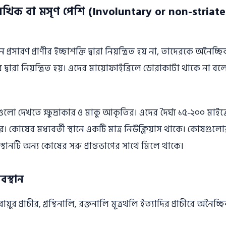
খিক বা মসৃণ পেশি (Involuntary or non-striat
সারণ প্রাণীর ইচ্ছাশক্তি দ্বারা নিয়ন্ত্রিত হয় না, তাদেরকে অনৈচ্
্নায়ুর দ্বারা নিয়ন্ত্রিত হয়। এদের মায়ােফাইব্রিলে ডােরাকাটা থাকে 
ে দেখতে ক্ষুদ্রাকার ও মাকু আকৃতির। এদের দৈর্ঘ্য ১৫-২০০ মাইক্রো
ারে। কোষের মধ্যবর্তী স্থানে একটি মাত্র নিউক্লিয়াস থাকে। কোষগুলা
্থানটি অন্য কোষের সরু প্রান্তভাগের সাথে মিলে থাকে।
স্থান
য়ুর প্রাচীর, গ্রন্থিনালি, রক্তনালি মূত্রথলি ইত্যাদির প্রাচীরে অনৈচ