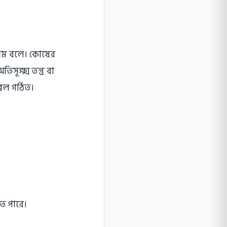
জম বলে। কোষের
সূক্ষ্ম তন্তু বা
্রিল গঠিত।
তে পারে।