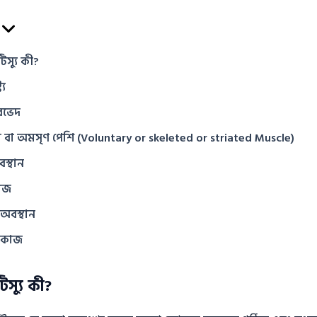
স্যু কী?
্য
রভেদ
ল বা অমসৃণ পেশি (Voluntary or skeleted or striated Muscle)
স্থান
াজ
অবস্থান
 কাজ
স্যু কী?