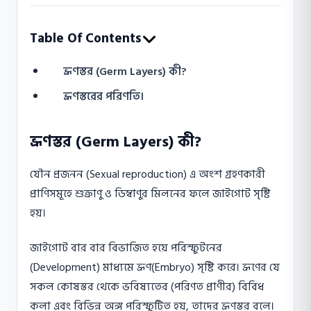
Table Of Contents
ভ্রূণস্তর (Germ Layers) কী?
ভ্রূণস্তরের পরিণতি।
ভ্রূণস্তর (Germ Layers) কী?
যৌন প্রজনন (Sexual reproduction) এ অংশ গ্রহণকারী
প্রাণিসমূহে শুক্রাণু ও ডিম্বাণুর মিলনের ফলে জাইগােট সৃষ্টি
হয়।
জাইগােট বার বার বিভাজিত হয়ে পরিস্ফুটনের
(Development) মাধ্যমে ভ্রূণ(Embryo) সৃষ্টি করে। ভ্রূণের যে
সকল কোষস্তর থেকে ভবিষ্যতের (পরিণত প্রাণীর) বিবিধ
কলা এবং বিভিন্ন অঙ্গ পরিস্ফুটিত হয়, তাদের ভ্রূণস্তর বলে।