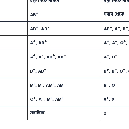
রক্ত দিতে পারবে
রক্ত নিতে পা
+
সবার থেকে
AB
+
–
–
–
–
AB
, AB
AB
, A
, B
+
+
+
–
+
A
, AB
A
, A
, O
,
+
–
+
–
–
–
A
, A
, AB
, AB
A
, O
+
+
+
–
+
B
, AB
B
, B
, O
,
+
–
+
–
–
–
B
, B
, AB
, AB
B
, O
+
+
+
+
+
–
O
, A
, B
, AB
0
, 0
–
সবাইকে
0