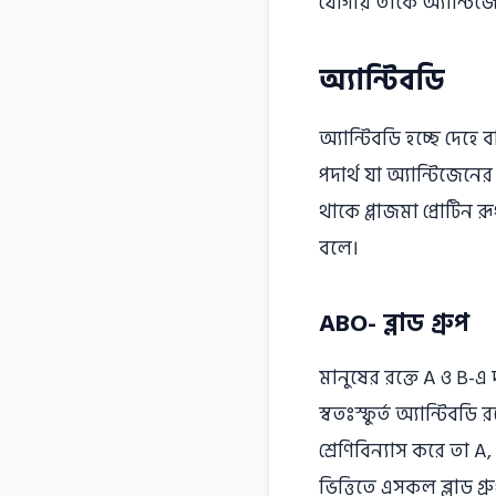
যােগায় তাকে অ্যান্টি
অ্যান্টিবডি
অ্যান্টিবডি হচ্ছে দেহে 
পদার্থ যা অ্যান্টিজেনের 
থাকে প্লাজমা প্রােটিন রূ
বলে।
ABO- ব্লাড গ্রুপ
মানুষের রক্তে A ও B-এ
স্বতঃস্ফুর্ত অ্যান্টিবড
শ্রেণিবিন্যাস করে তা A
ভিত্তিতে এসকল ব্লাড গ্