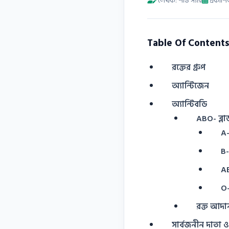
লেখক: শান্ত স্যার
প্রকাশ
Table Of Contents
রক্তের গ্রুপ
অ্যান্টিজেন
অ্যান্টিবডি
ABO- ব্লাড
A-
B-
AB
O-
রক্ত আদান
সার্বজনীন দাতা ও 