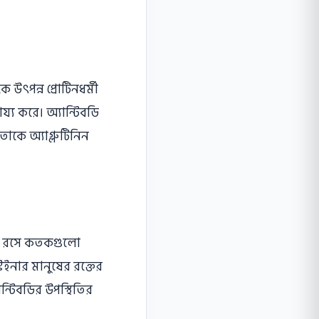
 উৎপন্ন প্রােটিনধর্মী
হায্য করে। অ্যান্টিবডি
 তাকে অ্যাগ্লুটিনিন
ক্ত রসে কতকগুলাে
্টেইনার মানুষের রক্তের
ান্টিবডির উপস্থিতির