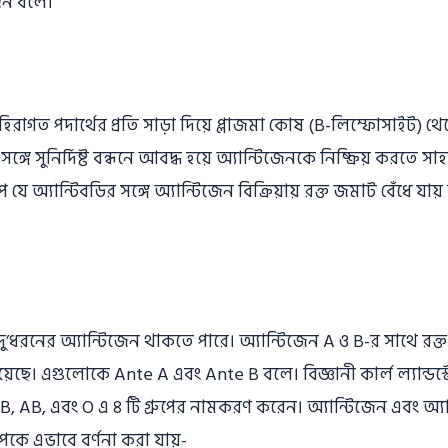
জেন বলে।
বহিরাগত পদার্থের প্রতি সাড়া দিয়ে প্লাজমা কোষ (B-লিম্ফোসাইট) থেকে
সঙ্গে সুনির্দিষ্ট বন্ধনে আবদ্ধ হয়ে অ্যান্টিজেনকে নিষ্ক্রিয় করতে সা
প যে অ্যান্টিবডির সঙ্গে অ্যান্টিজেন বিক্রিয়ায় রক্ত জমাট বেঁধে যায়
 দু’ধরনের অ্যান্টিজেন থাকতে পারে। অ্যান্টিজেন A ও B-র সাথে র
ি রয়েছে। এগুলােকে Ante A এবং Ante B বলে। বিজ্ঞানী কার্ল ল্যান্ডস
, B, AB, এবং O এ ৪ টি গ্রুপের নামকরণ করেন। অ্যান্টিজেন এবং অ্য
রুপকে এভাবে বর্ণনা করা যায়-