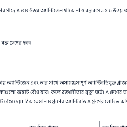
র গাত্রে A ও B উভয় অ্যান্টিজেন থাকে না ও রক্তরসে a ও b উভয় অ
 অ্যান্টিজেন এবং তার সাথে অসামঞ্জস্যপূর্ণ অ্যান্টিবডিযুক্ত প্লাজম
ুলো জমাট বেঁধে যায়। ফলে রক্তগ্রহীতার মৃত্যু ঘটে। A গ্রুপের অ্যা
ঁধে দেয়। ঠিক তেমনি B গ্রুপের অ্যান্টিবডি A গ্রুপের লোহিত কণ