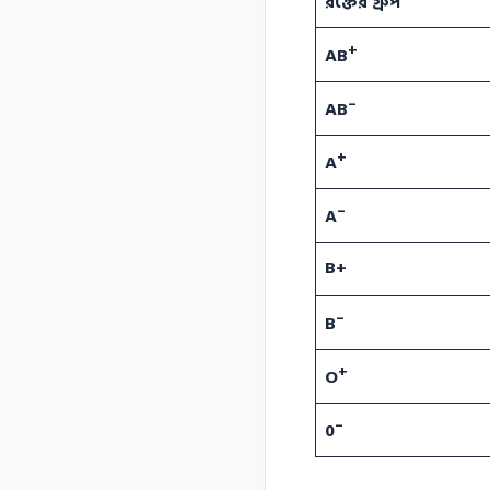
রক্তের গ্রুপ
+
AB
–
AB
+
A
–
A
B+
–
B
+
O
–
0