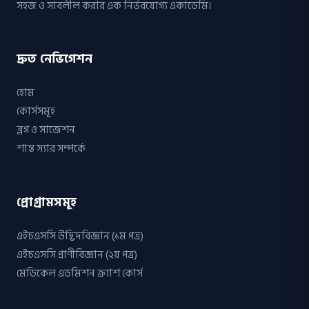
সহজ ও সাবলীল করার এক নির্ভরযোগ্য একাডেমি।
দ্রুত নেভিগেশন
হোম
কোর্সসমূহ
ব্লগ ও সাজেশন
শান্ত স্যার সম্পর্কে
প্রোগ্রামসমূহ
এইচএসসি উদ্ভিদবিজ্ঞান (১ম পত্র)
এইচএসসি প্রাণীবিজ্ঞান (২য় পত্র)
মেডিকেল এডমিশন ক্র্যাশ কোর্স