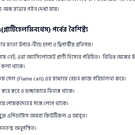
যু-অঙ্গ মাত্রার গঠন দেখা যায়।
্লাটিহেলমিনথেস) পর্বের বৈশিষ্ট্য
র মতাে উপরে-নীচে চাপা ও দ্বিপার্শ্বীয় প্রতিসম।
লােম নেই; এরা অ্যাসিলোমেট প্রাণী হিসেবে পরিচিত। বিভিন্ন অঙ্গের 
 কলা থাকে।
লেম সেল (Flame cell) এর মাধ্যমে রেচন কাজ পরিচালনা করে।
্তরে স্তরে ও গুচ্ছাকারে বিন্যস্ত থাকে।
য়ে পােষকদেহের সঙ্গে লেগে থাকে।
াযুক্ত এপিডার্মিস অথবা কিউটিকল-এ আবৃত।
সনতন্ত্র অনুপস্থিত।