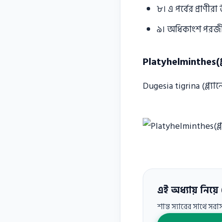
৮। এ পর্বের প্রাণীর
৯। অধিকাংশ পরজীবী
Platyhelminthes(প
Dugesia tigrina (প্ল্যান
এই অধ্যায় নিয়ে 
শান্ত স্যারের সাথে সর