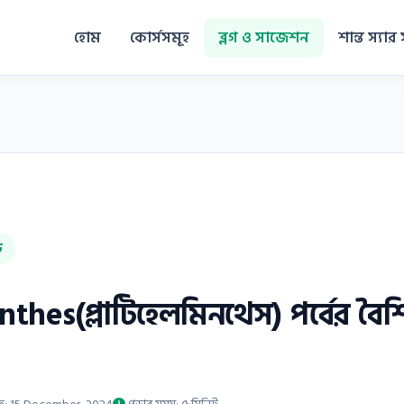
হোম
কোর্সসমূহ
ব্লগ ও সাজেশন
শান্ত স্যার 
ড
hes(প্লাটিহেলমিনথেস) পর্বের বৈশিষ্