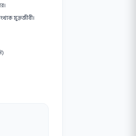
ের।
ংখ্যক মুক্তজীবী।
ি)