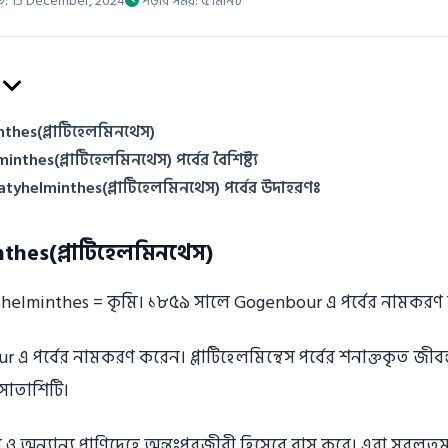
িত: 15 December, 2024
পড়ার সময়: ৫ মিনিট
inthes(প্লাটিহেলমিনথেস)
inthes(প্লাটিহেলমিনথেস) পর্বের বৈশিষ্ট্য
atyhelminthes(প্লাটিহেলমিনথেস) পর্বের উদাহরণঃ
inthes(প্লাটিহেলমিনথেস)
্টা + helminthes = কৃমি। ১৮৫৯ সালে Gogenbour এ পর্বের নামকরণ
 পর্বের নামকরণ করেন। প্লাটিহেলমিন্থেস পর্বের শনাক্তকৃত জীবন্ত
সাতাশিটি।
অন্যান্য প্রাণিদেহে অন্তঃপরজীবী হিসেবে বাস করে। এরা সরলতম প্রথম