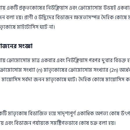
য়ায় একটি প্রকৃতকোষের নিউক্লিয়াস এবং ক্রোমােসােম উভয়ই একবা
বলা হয়। প্রাণী ও উদ্ভিদের বিভাজন ক্ষমতাসম্পন্ন দৈহিক কোষ
তৃকোষে মাইটোসিস ঘটে না।
াজনের সংজ্ঞা
়ায় ক্রোমােসােম মাত্র একবার এবং নিউক্লিয়াস পরপর দু’বার বিভক্ত
্রোমােসােম সংখ্যা (n) মাতৃকোষের ক্রোমােসােম সংখ্যার (2n) অর্ধে
মায়ােসিস সর্বদা জনন মাতৃকোষে ঘটে। দৈহিক কোষে মায়ােসিস 
য় একটি মাতৃকোষ বিভাজিত হয়ে সাদৃশ্যপূর্ণ একাধিক অপত্য কোষ উৎ
্যায় এবং বিভাজন পর্যায়কে সমষ্টিগতভাবে কোষ চক্র বলা হয়।