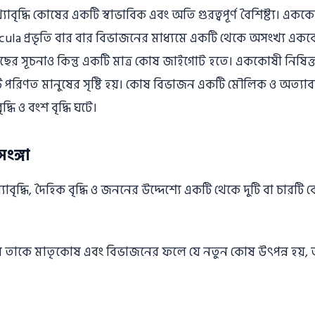
াবৃদ্ধি কোষের একটি স্বাভাবিক এবং অতি গুরত্বপূর্ণ বৈশিষ্ট্য। এ
avicula প্রভৃতি বার বার বিভাজনের মাধ্যমে একটি থেকে অসংখ্য এ
ের সূচনাও কিন্তু একটি মাত্র কোষ জাইগােট হতে। এককোষী নিষিক্
টি পরিণত মানুষের সৃষ্টি হয়। কোষ বিভাজন একটি মৌলিক ও অত্যাবশ্যক
্ধি ও বংশ বৃদ্ধি ঘটে।
ংঙ্গা
খ্যাবৃদ্ধি, দৈহিক বৃদ্ধি ও জননের উদ্দেশ্যে একটি থেকে দুটি বা চারটি 
।
় তাকে মাতৃকোষ এবং বিভাজনের ফলে যে নতুন কোষ উৎপন্ন হয়,