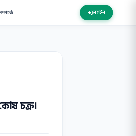
সম্পর্কে
লগইন
োষ চক্র।