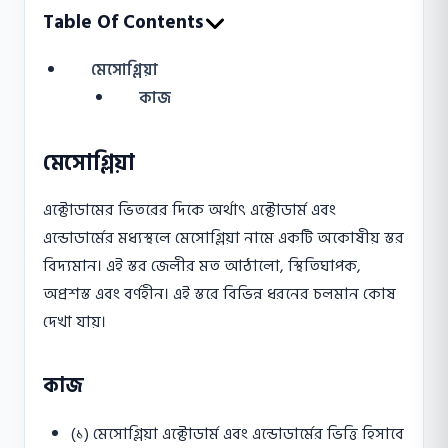
Table Of Contents
মেসোগ্লিয়া
কাজ
মেসোগ্লিয়া
এক্টোডামের ভিতরের দিকে অর্থাৎ এক্টোডার্ম এবং
এন্ডােডার্মের মধ্যস্থলে মেসােগ্লিয়া নামে একটি অকোষীয় স্তর
বিদ্যমান। এই স্তর জেলীর মত আঠালাে, স্থিতিঘাপক,
অপ্রশস্ত এবং বর্ণহীন। এই স্তরে বিভিন্ন ধরনের চলমান কোষ
দেখা যায়।
কাজ
(১) মেসােগ্লিয়া এক্টোডার্ম এবং এন্ডােডার্মের ভিত্তি হিসাবে