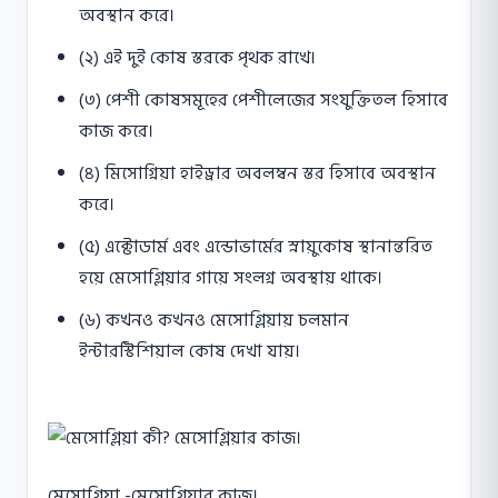
অবস্থান করে।
(২) এই দুই কোষ স্তরকে পৃথক রাখে।
(৩) পেশী কোষসমূহের পেশীলেজের সংযুক্তিতল হিসাবে
কাজ করে।
(৪) মিসােগ্নিয়া হাইড্রার অবলম্বন স্তর হিসাবে অবস্থান
করে।
(৫) এক্টোডার্ম এবং এন্ডােভার্মের স্নায়ুকোষ স্থানান্তরিত
হয়ে মেসােগ্লিয়ার গায়ে সংলগ্ন অবস্থায় থাকে।
(৬) কখনও কখনও মেসােগ্লিয়ায় চলমান
ইন্টারস্টিশিয়াল কোষ দেখা যায়।
মেসোগ্লিয়া -মেসোগ্লিয়ার কাজ।