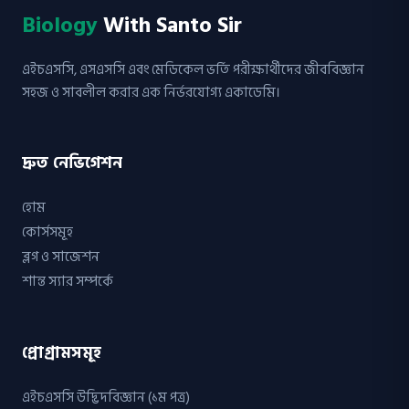
Biology
With Santo Sir
এইচএসসি, এসএসসি এবং মেডিকেল ভর্তি পরীক্ষার্থীদের জীববিজ্ঞান
সহজ ও সাবলীল করার এক নির্ভরযোগ্য একাডেমি।
দ্রুত নেভিগেশন
হোম
কোর্সসমূহ
ব্লগ ও সাজেশন
শান্ত স্যার সম্পর্কে
প্রোগ্রামসমূহ
এইচএসসি উদ্ভিদবিজ্ঞান (১ম পত্র)