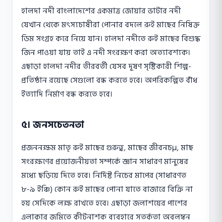
হালদা নদী বাংলাদেশের একমাত্র জোয়ার ভাটার নদী
যেখান থেকে মৎস্যচাষীরা পোনার বদলে রুই মাছের নিষিক্ত
ডিম সংগ্রহ করে নিয়ে যান। হালদা নদীতে রুই মাছের বিশুদ্ধ
জিন পাওয়া যায় তাই এ নদী সংরক্ষণ করা অত্যাবশ্যক।
এছাড়া হালদা নদীর তীরবর্তী যেসব দূষণ সৃষ্টিকারী শিল্প-
প্রতিষ্ঠান রয়েছে সেগুলো বন্ধ করতে হবে। অপরিকল্পিত বাঁধ
ইত্যাদি নির্মাণ বন্ধ করতে হবে।
৫। জনসচেতনতা
প্রজননক্ষম মাতৃ রুই মাছের গুরুত্ব, মাছের জীবনচμ, মাছ
সংরক্ষণের প্রয়োজনীয়তা সম্পর্কে জ্ঞান সাধারণ মানুষের
মধ্যে ছড়িয়ে দিতে হবে। নির্দিষ্ট নিচের মাপের (সাধারণত
৮-৯ ইঞ্চি) কোন রুই মাছের পোনা যাতে বাজারে বিক্রি না
হয় সেদিকে লক্ষ রাখতে হবে। এছাড়া জলাশয়ের পাশের
এলাকার জমিতে কীটনাশক ব্যবহারে সতর্কতা অবলম্বন