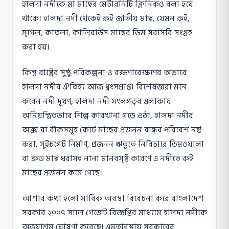
হালদা নদীকে মা মাছের মেটারনিটি ক্লিনিকও বলা হয়ে
থাকে। হালদা নদী থেকেই রুই জাতীয় মাছ, যেমন রুই,
মৃগেল, কাতলা, কালিবাউস মাছের ডিম সরাসরি সংগ্রহ
করা হয়।
কিন্তু রাষ্ট্রের সুষ্ঠু পরিকল্পনা ও রক্ষণাবেক্ষণের অভাবে
হালদা নদীর ঐতিহ্য আজ ধ্বংসপ্রাপ্ত। বিশেষজ্ঞরা মনে
করেন নদী দূষণ, হালদা নদী সংলগড়ব এলাকায়
অনিয়ন্ত্রিতভাবে শিল্প কারখানা গড়ে ওঠা, হালদা নদীর
অক্স বা বাঁকসমূহ কেটে মাছের প্রজনন বান্ধব পরিবেশ নষ্ট
করা, সুইচগেট নির্মাণ, প্রজনন ঋতুতে নির্বিচারে ডিমওয়ালা
বা ব্রুড মাছ ধরাসহ নানা মানবসৃষ্ট কারণে এ নদীতে রুই
মাছের প্রজনন কমে গেছে।
আশার কথা হলো সার্বিক অবস্থা বিবেচনা করে বাংলাদেশ
সরকার ২০০৭ সালে গেজেট বিজ্ঞপ্তির মাধ্যমে হালদা নদীকে
অভয়াশ্রম ঘোষণা করেছে। এমতাবস্থায় সরকারের