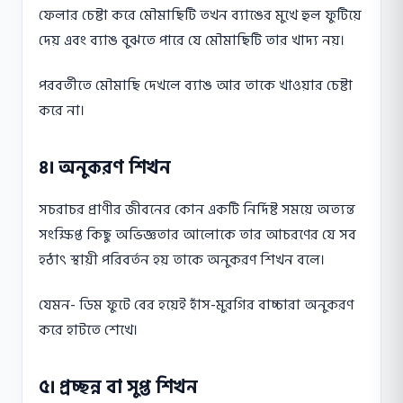
ফেলার চেষ্টা করে মৌমাছিটি তখন ব্যাঙের মুখে হুল ফুটিয়ে
দেয় এবং ব্যাঙ বুঝতে পারে যে মৌমাছিটি তার খাদ্য নয়।
পরবর্তীতে মৌমাছি দেখলে ব্যাঙ আর তাকে খাওয়ার চেষ্টা
করে না।
৪। অনুকরণ শিখন
সচরাচর প্রাণীর জীবনের কোন একটি নির্দিষ্ট সময়ে অত্যন্ত
সংক্ষিপ্ত কিছু অভিজ্ঞতার আলােকে তার আচরণের যে সব
হঠাৎ স্থায়ী পরিবর্তন হয় তাকে অনুকরণ শিখন বলে।
যেমন- ডিম ফুটে বের হয়েই হাঁস-মুরগির বাচ্চারা অনুকরণ
করে হাটতে শেখে।
৫। প্রচ্ছন্ন বা সুপ্ত শিখন