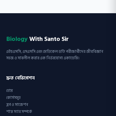
Biology
With Santo Sir
এইচএসসি, এসএসসি এবং মেডিকেল ভর্তি পরীক্ষার্থীদের জীববিজ্ঞান
সহজ ও সাবলীল করার এক নির্ভরযোগ্য একাডেমি।
দ্রুত নেভিগেশন
হোম
কোর্সসমূহ
ব্লগ ও সাজেশন
শান্ত স্যার সম্পর্কে