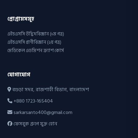
প্রোগ্রামসমূহ
এইচএসসি উদ্ভিদবিজ্ঞান (১ম পত্র)
এইচএসসি প্রাণীবিজ্ঞান (২য় পত্র)
মেডিকেল এডমিশন ক্র্যাশ কোর্স
যোগাযোগ
বগুড়া সদর, রাজশাহী বিভাগ, বাংলাদেশ
+880 1723-165404
sarkarsanto400@gmail.com
ফেসবুক গ্রুপে যুক্ত হোন