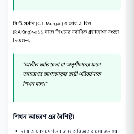
সি.টি. মর্গান (C.T. Morgan) ও আর. এ. কিং
(R.A.King)১৯৬৬ সালে শিখনের সর্বাধিক গ্রহণযােগ্য সংজ্ঞা
দিয়েছেন,
“অতীত অভিজ্ঞতা বা অনুশীলনের ফলে
আচরণের অপেক্ষাকৃত স্থায়ী পরিবর্তনকে
শিখন বলে।”
শিখন আচরণ এর বৈশিষ্ট্য
১। এ আচরণ প্রদর্শনের জন্য অভিজ্ঞতার প্রয়ােজন হয়।