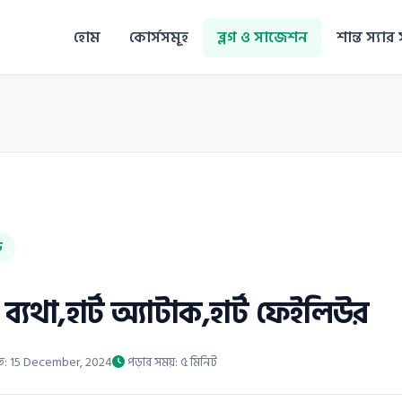
হোম
কোর্সসমূহ
ব্লগ ও সাজেশন
শান্ত স্যার 
ড
 ব্যথা,হার্ট অ্যাটাক,হার্ট ফেইলিউর
িত: 15 December, 2024
পড়ার সময়: ৫ মিনিট