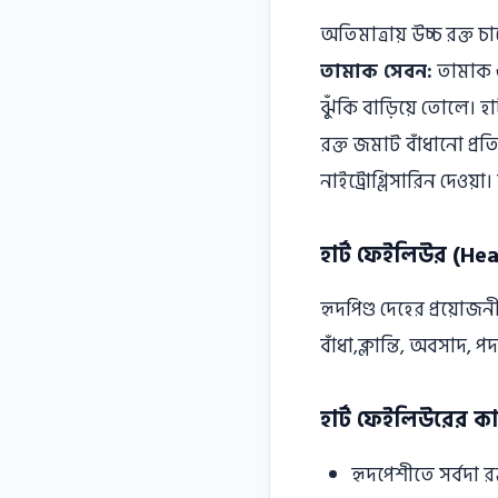
অতিমাত্রায় উচ্চ রক্ত চ
তামাক সেবন:
তামাক ও
ঝুঁকি বাড়িয়ে তােলে।
রক্ত জমাট বাঁধানাে প্র
নাইট্রোগ্লিসারিন দেওয়
হার্ট ফেইলিউর (Hea
হৃদপিণ্ড দেহের প্রয়ােজ
বাঁধা,ক্লান্তি, অবসাদ, 
হার্ট ফেইলিউরের ক
হৃদপেশীতে সর্বদা রক