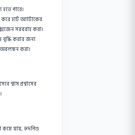
যু হতে পারে।
করে হার্ট অ্যাটাকের
অক্সিজেন সরবরাহ করা।
 বৃদ্ধি করার জন্য
া অবলম্বন করা।
ে শ্বাস প্রশ্বাসের
।
 কমে যায়, হৃদপিণ্ড