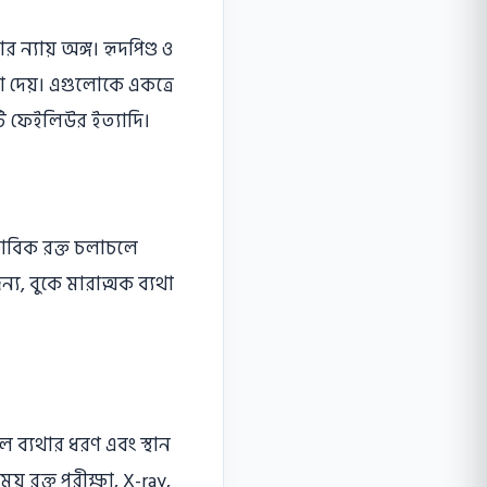
র ন্যায় অঙ্গ। হৃদপিণ্ড ও
 দেয়। এগুলােকে একত্রে
র্ট ফেইলিউর ইত্যাদি।
বাভাবিক রক্ত চলাচলে
য, বুকে মারাত্মক ব্যথা
ে ব্যথার ধরণ এবং স্থান
য় রক্ত পরীক্ষা, X-ray,