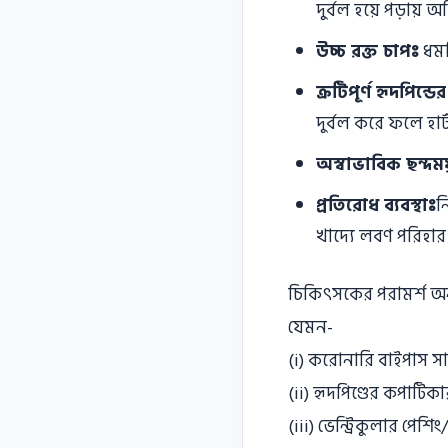
দুর্বল হয়ে পড়ায়
উচ্চ রক্ত চাপঃ
ধমনি
ক্রটিপূর্ণ হৃদপিন্
দুর্বল করে ফলে হা
অস্বাভাবিক ছন্দম
প্রতিরােধ ব্যবস্থাঃ
ন
খাদ্যে লবণ পরিহার 
চিকিৎসকের পরামর্শ অনুয
যেমন-
(i) করােনারি বাইপাস সা
(ii) হৃদপিণ্ডের কপাটিক
(iii) ভেন্ট্রিকুলার পেশ