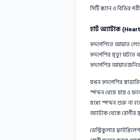
সিটি স্ক্যান ও বিভিন্ন পর
হার্ট অ্যাটাক (Hear
হৃদপেশিতে আঘাত লেগে বু
হৃদপেশির মৃত্যু ঘটতে 
হৃদপেশির আঘাতজনিত কা
যখন হৃদপেশির স্বাভাবি
স্পন্দন থেমে যায় ও ফলে 
মধ্যে স্পন্দন শুরু না হল
অ্যাটাক থেকে রােগীর মৃ
ভেন্ট্রিকুলার ফ্রাইব্রি