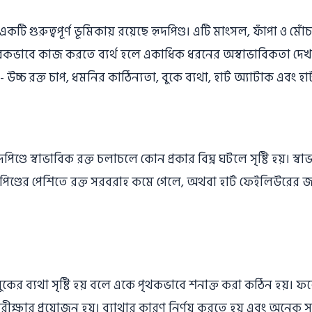
কটি গুরুত্বপূর্ণ ভূমিকায় রয়েছে হৃদপিণ্ড। এটি মাংসল, ফাঁপা ও মোঁচা
াবিকভাবে কাজ করতে ব্যর্থ হলে একাধিক ধরনের অস্বাভাবিকতা দেখা
 উচ্চ রক্ত চাপ, ধমনির কাঠিন্যতা, বুকে ব্যথা, হার্ট অ্যাটাক এবং হা
পিণ্ডে স্বাভাবিক রক্ত চলাচলে কোন প্রকার বিঘ্ন ঘটলে সৃষ্টি হয়। স্
দপিণ্ডের পেশিতে রক্ত সরবরাহ কমে গেলে, অথবা হার্ট ফেইলিউরের জন্
কের ব্যথা সৃষ্টি হয় বলে একে পৃথকভাবে শনাক্ত করা কঠিন হয়। ফল
রীক্ষার প্রয়ােজন হয়। ব্যাথার কারণ নির্ণয় করতে হয় এবং অনেক সম