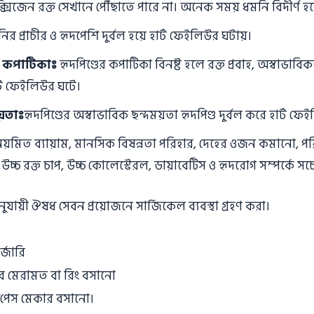
 অক্সিজেন রক্ত সেখানে পৌঁছাতে পারে না। অনেক সময় ধমনি বিদীর্ণ হ
র প্রাচীর ও হৃদপেশি দুর্বল হয়ে হার্ট ফেইলিউর ঘটায়।
ডের কপাটিকাঃ
হৃদপিণ্ডের কপাটিকা বিনষ্ট হলে রক্ত প্রবাহ, অস্বাভাবিক
র্ট ফেইলিউর ঘটে।
য়তাঃ
হৃদপিণ্ডের অস্বাভাবিক ছন্দময়তা হৃদপিণ্ড দুর্বল করে হার্ট ফে
িয়মিত ব্যায়াম, মানসিক বিষন্নতা পরিহার, দেহের ওজন কমানাে, পর
উচ্চ রক্ত চাপ, উচ্চ কোলেস্টেরল, ডায়াবেটিস ও হৃদরােগ সম্পর্কে স
ায়ী ঔষধ সেবন প্রয়ােজনে সার্জিকেল ব্যবস্থা গ্রহণ করা।
র্জারি
ার মেরামত বা রিং বসানাে
িং/পেস মেকার বসানাে।