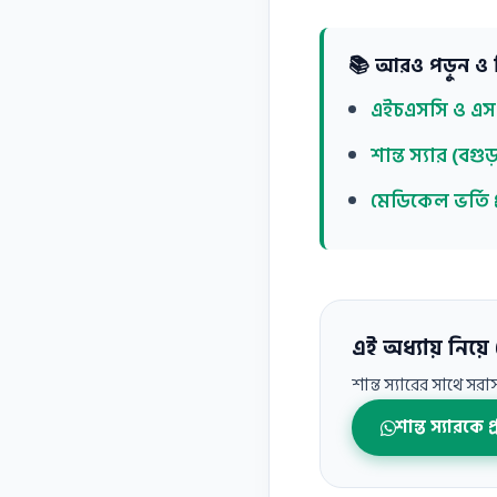
📚 আরও পড়ুন ও ব
এইচএসসি ও এসএ
শান্ত স্যার (বগু
মেডিকেল ভর্তি প
এই অধ্যায় নিয়ে 
শান্ত স্যারের সাথে সর
শান্ত স্যারকে প