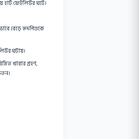
য়ে হার্ট ফেইলিউর ঘটে।
ভাবে বেড়ে হৃদপিণ্ডকে
ইলিউর ঘটায়।
িমিত খাবার গ্রহণ,
চেতন।