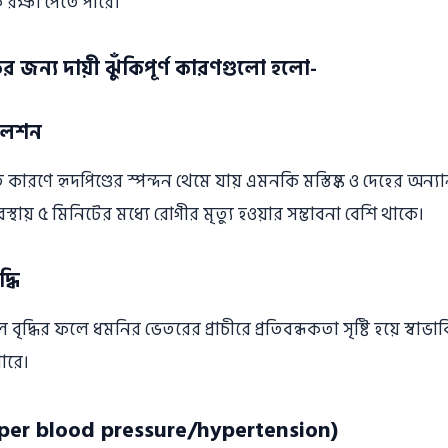
 রক্ষা পেতে পারে।
ের জন্য দায়ী ঝুঁকিপূর্ণ কারণগুলাে হলাে-
রিলেশন
ণে হৃদপিণ্ডের স্পন্দন থেমে যায় এমনকি মস্তিষ্ক ও দেহের অন্যান
থায় ৫ মিনিটের মধ্যে রােগীর মৃত্যু হওয়ার সম্ভাবনা বেশি থাকে।
্ধি
বৃদ্ধির ফলে ধমনির ভেতরের প্রাচীরে প্রতিবন্ধকতা সৃষ্টি হয়ে স্বাভা
পারে।
Hyper blood pressure/hypertension)