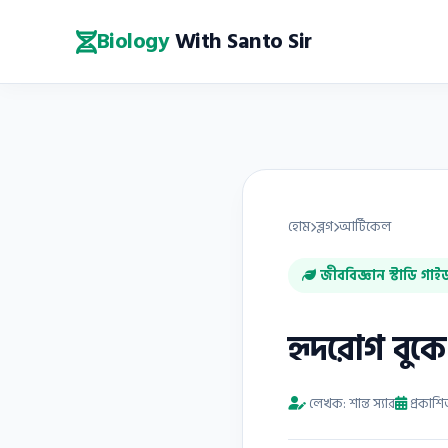
Biology
With Santo Sir
হোম
ব্লগ
আর্টিকেল
জীববিজ্ঞান স্টাডি গাই
হৃদরােগ বুকে
লেখক: শান্ত স্যার
প্রকাশ