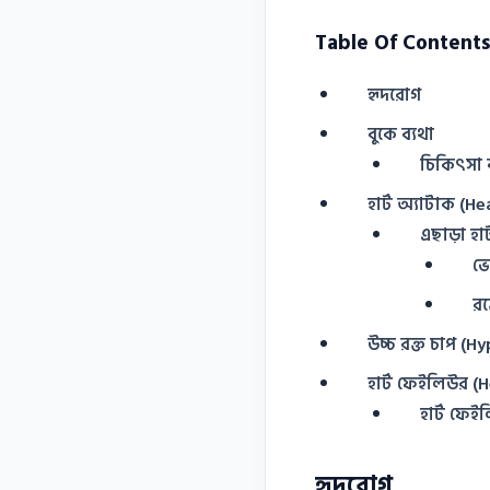
Table Of Contents
হৃদরােগ
বুকে ব্যথা
চিকিৎসা ব্
হার্ট অ্যাটাক (H
এছাড়া হার
ভে
রক
উচ্চ রক্ত চাপ (
হার্ট ফেইলিউর (H
হার্ট ফে
হৃদরােগ