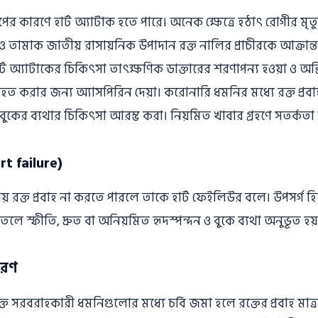
াপের কারণে হার্ট অ্যাটাক হতে পারে। অনেক ক্ষেত্রে হঠাৎ রােগীর মৃত্
 তামাক জাতীয় রাসায়নিক উপাদান রক্ত নালির প্রাচীরকে আক্রান্ত 
 হার্ট অ্যাটাকের চিকিৎসা তাৎক্ষণিক ডাক্তারের শরণাপন্য হওয়া ও 
তিহত করার জন্য অ্যাসপিরিন দেয়া। করােনারি ধমনির মধ্যে রক্ত প্রবাহ
া। বুকের ব্যথার চিকিৎসা আরম্ভ করা। নিয়মিত খাবার গ্রহণে সতর্কত
rt failure)
নীয় রক্ত প্রবাহ না করতে পারলে তাকে হার্ট ফেইলিউর বলে। উপসর্গ হিসেব
পদতলে স্ফীতি, দ্রুত বা অনিয়মিত হৃদস্পন্দন ও বুকে ব্যথা অনুভূত হয়
ারণ
্ত সরবরাহকারী ধমনিগুলাের মধ্যে চর্বি জমা হলে রক্তের প্রবাহ মাত্রা