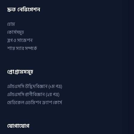
দ্রুত নেভিগেশন
হোম
কোর্সসমূহ
ব্লগ ও সাজেশন
শান্ত স্যার সম্পর্কে
প্রোগ্রামসমূহ
এইচএসসি উদ্ভিদবিজ্ঞান (১ম পত্র)
এইচএসসি প্রাণীবিজ্ঞান (২য় পত্র)
মেডিকেল এডমিশন ক্র্যাশ কোর্স
যোগাযোগ