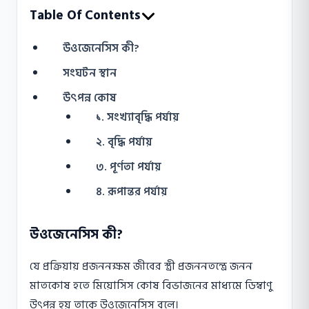
Table Of Contents
উওজেনেসিস কী?
সংঘটন স্থান
উৎপন্ন কোষ
১. সংখ্যাবৃদ্ধি পর্যায়
২. বৃদ্ধি পর্যায়
৩. পূর্ণতা পর্যায়
৪. রূপান্তর পর্যায়
উওজেনেসিস কী?
যে প্রক্রিয়ায় প্রজননক্ষম জীবের স্ত্রী প্রজননতন্ত্রে জনন
মাতকোষ হতে মিয়োসিস কোষ বিভাজনের মাধ্যমে ডিম্বাণু
উৎপন্ন হয় তাকে উওজেনেসিস বলে।