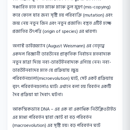
সঞ্চারিত হতে হতে মাঝে মাঝে ভূল মুদ্রণ (mis-copying)
করে ফেলে যার জন্য সৃষ্টি হয় পরিব্যক্তি (mutation) এবং
জন্ম নেয় নতুন জিন এবং নতুন প্রজাতি। বস্তুত এটিই হচ্ছে
প্রজাতির উৎপত্তি (origin of species) এর ধারণা।
অগাস্ট ভাইজম্যান (August Weismann) এর নেতৃত্বে
একদল বিজ্ঞানী ডারউনের প্রাকৃতিক নির্বাচন মতবাদকে
নতুন মাত্রা দিয়ে নব্য-ডারউইনবাদকে এগিয়ে নেন। নব্য-
ডারউইনবাদের মতে যে প্রক্রিয়ায় ক্ষুদ্র
পরিবর্তনগুলাে(microevolution) ঘটে, সেই একই প্রক্রিয়ায়
বৃহৎ পরিবর্তনগুলােও ঘটে। এখানে বলা হয় বিবর্তন একটি
দৈব প্রক্রিয়া যা দৈবাৎ ঘটনা।
আকস্মিকভাবে DNA – এর এক বা একাধিক নিউক্লিওটাইড
এর মধ্যে পরিবর্তন দ্বারা ছােট বা বড় পরিবর্তন
(macroevolution) এর সৃষ্টি হয়। বড় পরিবর্তন ঘটে