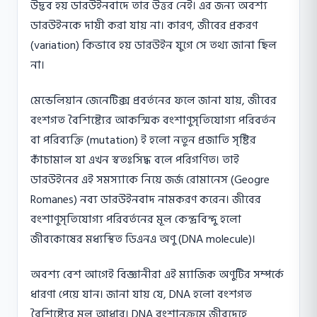
উদ্ভব হয় ডারউইনবাদে তার উত্তর নেই। এর জন্য অবশ্য
ডারউইনকে দায়ী করা যায় না। কারণ, জীবের প্রকরণ
(variation) কিভাবে হয় ডারউইন যুগে সে তথ্য জানা ছিল
না।
মেন্ডেলিয়ান জেনেটিক্স প্রবর্তনের ফলে জানা যায়, জীবের
বংশগত বৈশিষ্ট্যের আকস্মিক বংশাণুসৃতিযােগ্য পরিবর্তন
বা পরিব্যক্তি (mutation) ই হলাে নতুন প্রজাতি সৃষ্টির
কাঁচামাল যা এখন স্বতঃসিদ্ধ বলে পরিগণিত। তাই
ডারউইনের এই সমস্যাকে নিয়ে জর্জ রােমানেস (Geogre
Romanes) নব্য ডারউইনবাদ নামকরণ করেন। জীবের
বংশাণুসৃতিযােগ্য পরিবর্তনের মূল কেন্দ্রবিন্দু হলাে
জীবকোষের মধ্যস্থিত ডিএনএ অণু (DNA molecule)।
অবশ্য বেশ আগেই বিজ্ঞানীরা এই ম্যাজিক অণুটির সম্পর্কে
ধারণা পেয়ে যান। জানা যায় যে, DNA হলাে বংশগত
বৈশিষ্ট্যের মূল আধার। DNA বংশানুক্রমে জীবদেহে