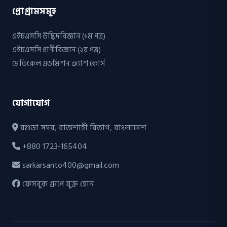
প্রোগ্রামসমূহ
এইচএসসি উদ্ভিদবিজ্ঞান (১ম পত্র)
এইচএসসি প্রাণীবিজ্ঞান (২য় পত্র)
মেডিকেল এডমিশন ক্র্যাশ কোর্স
যোগাযোগ
বগুড়া সদর, রাজশাহী বিভাগ, বাংলাদেশ
+880 1723-165404
sarkarsanto400@gmail.com
ফেসবুক গ্রুপে যুক্ত হোন