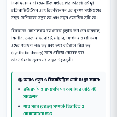
রিকম্বিনেসন বা জেনেটিক সংমিশ্রণের কারণে। এই দুই
প্রক্রিয়ামিউটেসন এবং রিকম্বিনেসন এর যুগপৎ সংমিশ্রণের
নতুন বৈশিষ্ট্যের উদ্ভব হয় এবং নতুন প্রজাতির সৃষ্টি হয়।
বিবর্তনের কৌশলগত ব্যাখ্যাকে চূড়ান্ত রূপ দেন হাক্সলে,
ফিশার, ডবজানস্কি, রাইট, মায়ার, সিম্পসন ও স্টেবিনস।
এদের গবেষণা লব্ধ তত্ত্ব এবং তথ্য বর্তমানে মিশ্র তত্ত্ব
(synthetic theory) নামে প্রতিষ্ঠা পেয়েছে নব্য-
ডারউইনবাদ মূলত এই তত্ত্বের উত্তরসূরী।
📚 আরও পড়ুন ও বিষয়ভিত্তিক নোট সংগ্রহ করুন:
এইচএসসি ও এসএসসি সব অধ্যায়ের বোর্ড শর্ট
সাজেশন
শান্ত স্যার (বগুড়া) সম্পর্কে বিস্তারিত ও
যোগাযোগের তথ্য